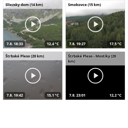
Sliezsky dom (14 km)
Smokovce (15 km)
7.8. 18:33
12,4 °C
7.8. 19:27
17,5 °C
Štrbské Pleso (20 km)
Štrbské Pleso - Mostíky (20
km)
7.8. 19:42
15,1 °C
7.8. 23:01
12,2 °C