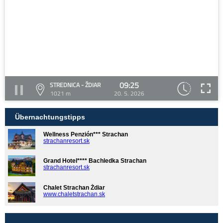
09:25
STREDNICA - ŽDIAR
1021 m
20. 5. 2026
Übernachtungstipps
Wellness Penzión*** Strachan
strachanresort.sk
Grand Hotel**** Bachledka Strachan
strachanresort.sk
Chalet Strachan Ždiar
www.chaletstrachan.sk