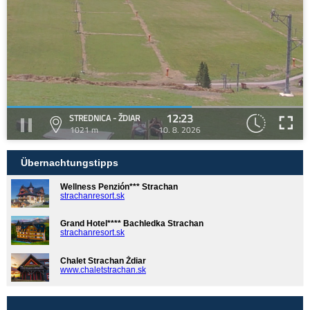
12:23
STREDNICA - ŽDIAR
1021 m
10. 8. 2026
Übernachtungstipps
Wellness Penzión*** Strachan
strachanresort.sk
Grand Hotel**** Bachledka Strachan
strachanresort.sk
Chalet Strachan Ždiar
www.chaletstrachan.sk