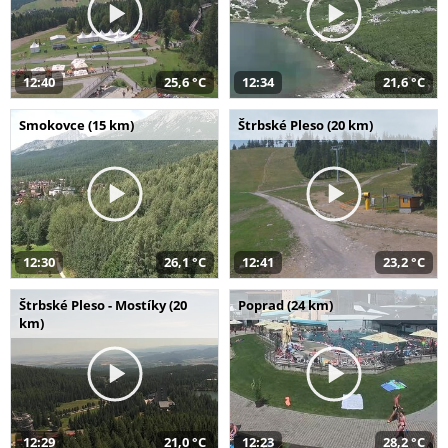
12:40
25,6 °C
12:34
21,6 °C
Smokovce (15 km)
Štrbské Pleso (20 km)
12:30
26,1 °C
12:41
23,2 °C
Štrbské Pleso - Mostíky (20
Poprad (24 km)
km)
12:29
21,0 °C
12:23
28,2 °C