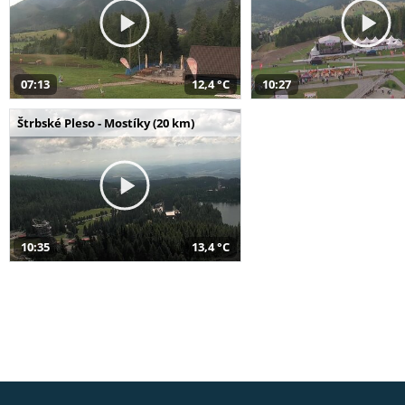
07:13
12,4 °C
10:27
Štrbské Pleso - Mostíky (20 km)
10:35
13,4 °C