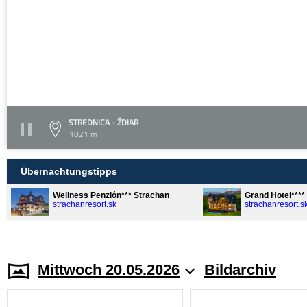
STREDNICA - ŽDIAR
1021 m
Übernachtungstipps
Wellness Penzión*** Strachan
Grand Hotel***
strachanresort.sk
strachanresort.s
Mittwoch 20.05.2026
Bildarchiv