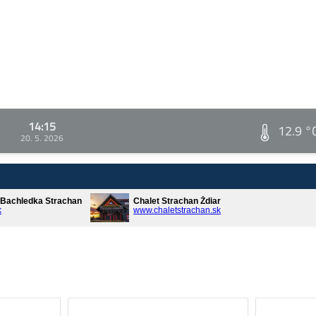
14:15
12.9 °
20. 5. 2026
* Bachledka Strachan
Chalet Strachan Ždiar
k
www.chaletstrachan.sk