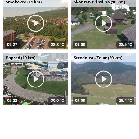
Smokovce (11 km)
Skanzen Pribylina (18 km)
09:27
28,8 °C
09:08
28,5 °C
Poprad (19 km)
Strednica - Ždiar (20 km)
09:22
30,0 °C
09:08
25,4 °C