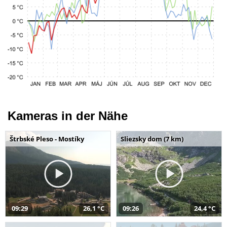
Kameras in der Nähe
Štrbské Pleso - Mostíky
Sliezsky dom (7 km)
09:29
26,1 °C
09:26
24,4 °C