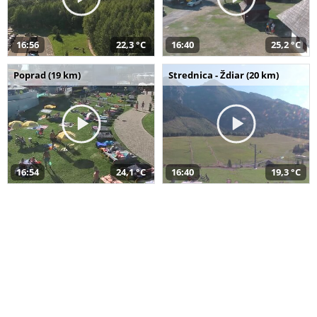
16:56
22,3 °C
16:40
25,2 °C
Poprad (19 km)
Strednica - Ždiar (20 km)
16:54
24,1 °C
16:40
19,3 °C