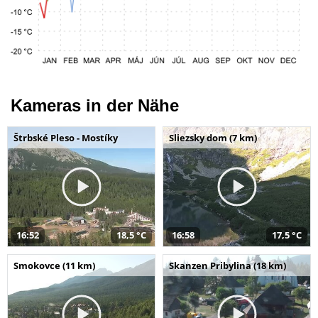
Kameras in der Nähe
Štrbské Pleso - Mostíky
Sliezsky dom (7 km)
16:52
18,5 °C
16:58
17,5 °C
Smokovce (11 km)
Skanzen Pribylina (18 km)