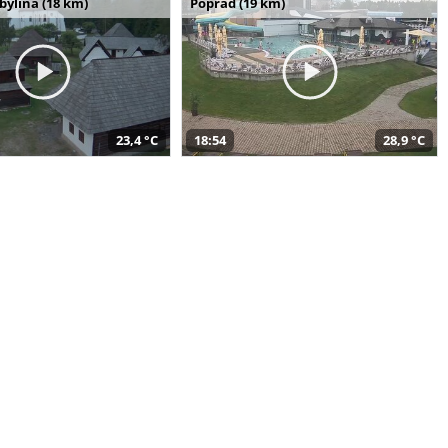
bylina (18 km)
Poprad (19 km)
23,4 °C
18:54
28,9 °C