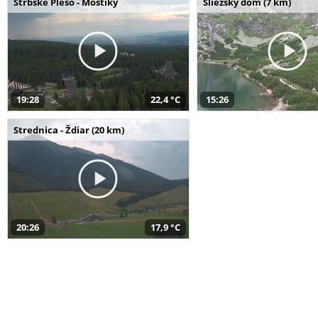
Štrbské Pleso - Mostíky
Sliezsky dom (7 km)
19:28
22,4 °C
15:26
Strednica - Ždiar (20 km)
20:26
17,9 °C