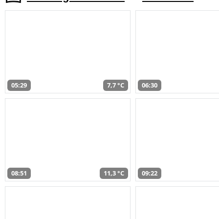
05:29
7,7 °C
06:30
08:51
11,3 °C
09:22