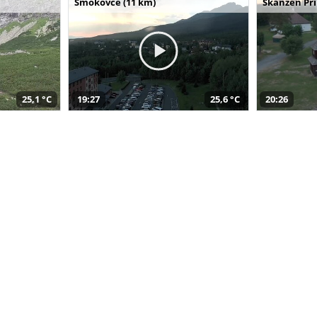
Smokovce (11 km)
Skanzen Pri
25,1 °C
19:27
25,6 °C
20:26