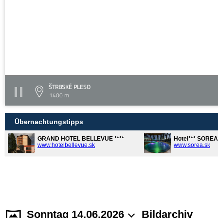
ŠTRBSKÉ PLESO
1400 m
Übernachtungstipps
GRAND HOTEL BELLEVUE ****
Hotel*** SORE
www.hotelbellevue.sk
www.sorea.sk
Sonntag 14.06.2026
Bildarchiv