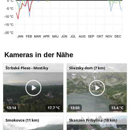
Kameras in der Nähe
Štrbské Pleso - Mostíky
Sliezsky dom (7 km)
13:14
17,7 °C
13:03
13,4 °C
Smokovce (11 km)
Skanzen Pribylina (18 km)