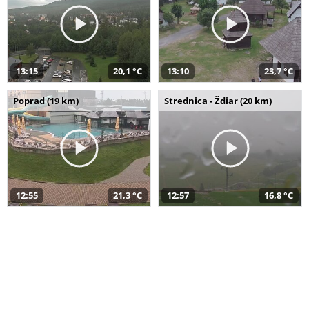
13:15
20,1 °C
13:10
23,7 °C
Poprad (19 km)
Strednica - Ždiar (20 km)
12:55
21,3 °C
12:57
16,8 °C