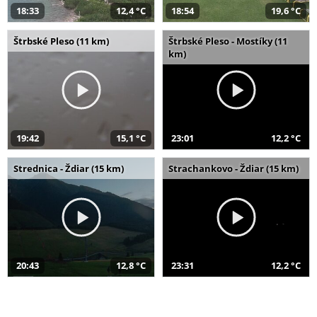
18:33
12,4 °C
18:54
19,6 °C
Štrbské Pleso (11 km)
Štrbské Pleso - Mostíky (11
km)
19:42
15,1 °C
23:01
12,2 °C
Strednica - Ždiar (15 km)
Strachankovo - Ždiar (15 km)
20:43
12,8 °C
23:31
12,2 °C