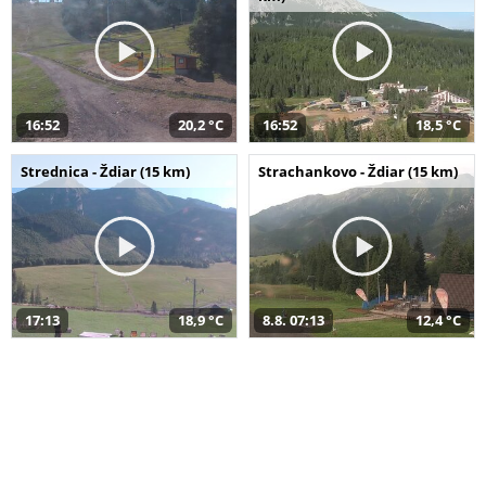
16:52
20,2 °C
16:52
18,5 °C
Strednica - Ždiar (15 km)
Strachankovo - Ždiar (15 km)
17:13
18,9 °C
8.8. 07:13
12,4 °C