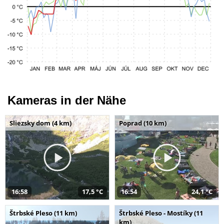
Kameras in der Nähe
Sliezsky dom (4 km)
Poprad (10 km)
16:58
17,5 °C
16:54
24,1 °C
Štrbské Pleso (11 km)
Štrbské Pleso - Mostíky (11
km)