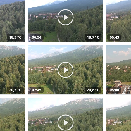
18,3 °C
06:34
18,7 °C
06:43
20,5 °C
07:45
20,8 °C
08:00