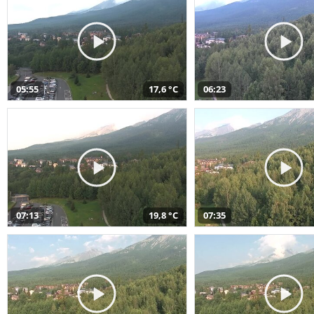
05:55
17,6 °C
06:23
07:13
19,8 °C
07:35