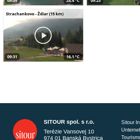
09:09
24,4 °C
09:23
Strachankovo - Ždiar (15 km)
09:31
16,1 °C
SITOUR spol. s r.o.
Sitour I
Unterne
Terézie Vansovej 10
Tourism
974 01 Banská Bystrica