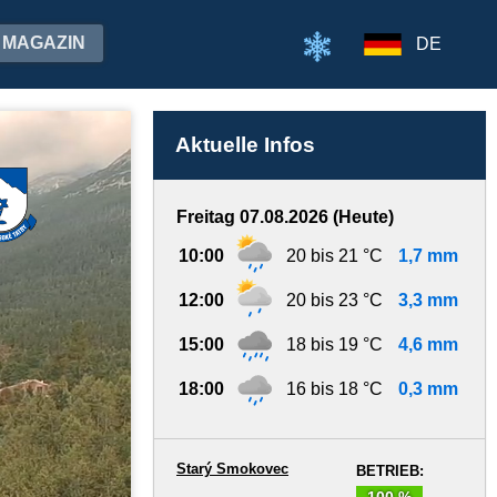
MAGAZIN
DE
Aktuelle Infos
Freitag 07.08.2026 (Heute)
10:00
20 bis 21 °C
1,7 mm
12:00
20 bis 23 °C
3,3 mm
15:00
18 bis 19 °C
4,6 mm
18:00
16 bis 18 °C
0,3 mm
Starý Smokovec
BETRIEB:
100 %