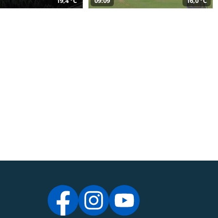
19,4 °C
09:09
16,0 °C