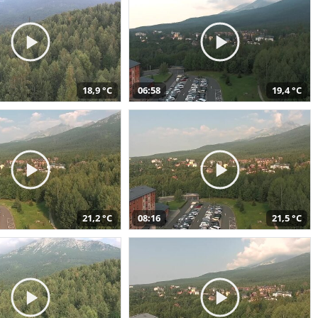
18,9 °C
06:58
19,4 °C
21,2 °C
08:16
21,5 °C