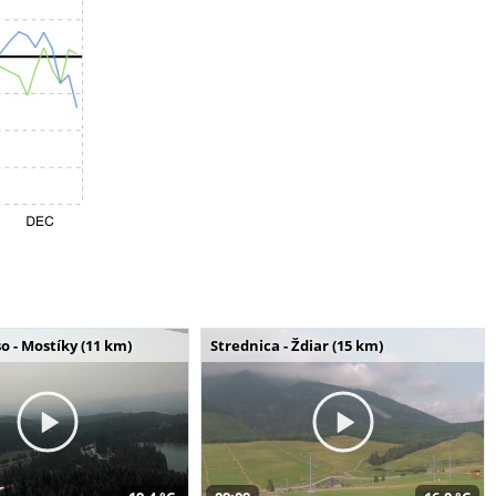
o - Mostíky (11 km)
Strednica - Ždiar (15 km)