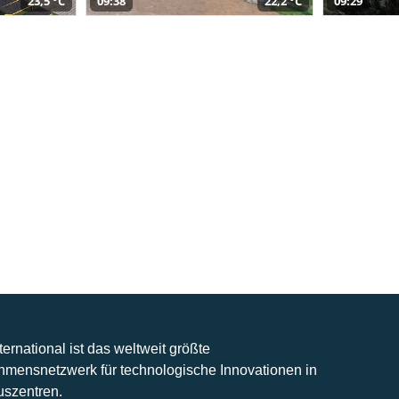
23,5 °C
09:38
22,2 °C
09:29
nternational ist das weltweit größte
hmensnetzwerk für technologische Innovationen in
uszentren.