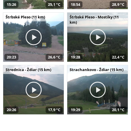
15:26
25,1 °C
18:54
28,9 °C
Štrbské Pleso (11 km)
Štrbské Pleso - Mostíky (11
km)
20:23
26,6 °C
19:28
22,4 °C
Strednica - Ždiar (15 km)
Strachankovo - Ždiar (15 km)
20:26
17,9 °C
19:29
20,1 °C