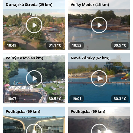
Dunajská Streda (29 km)
Veľký Meder (46 km)
18:49
31,1 °C
18:52
30,5 °C
Poľný Kesov (48 km)
Nové Zámky (62 km)
18:07
30,5 °C
19:01
30,3 °C
Podhájska (69 km)
Podhájska (69 km)