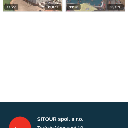
11:27
31,8 °C
11:28
35,1 °C
SITOUR spol. s r.o.