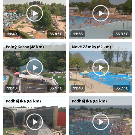
11:49
36,8 °C
11:56
36,3 °C
Poľný Kesov (48 km)
Nové Zámky (62 km)
11:43
36,1 °C
11:40
36,7 °C
Podhájska (69 km)
Podhájska (69 km)