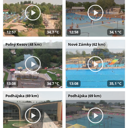
12:57
34,7 °C
12:58
34,1 °C
Poľný Kesov (48 km)
Nové Zámky (62 km)
13:08
34,7 °C
13:08
35,1 °C
Podhájska (69 km)
Podhájska (69 km)