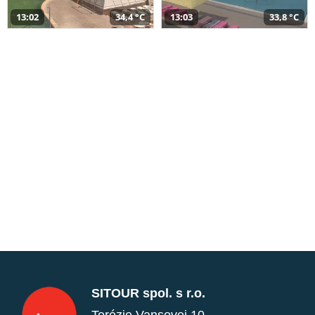
13:02
34,4 °C
13:03
33,8 °C
SITOUR spol. s r.o.