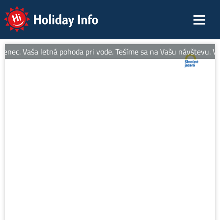
Holiday Info
enec. Vaša letná pohoda pri vode. Tešíme sa na Vašu návštevu. Via