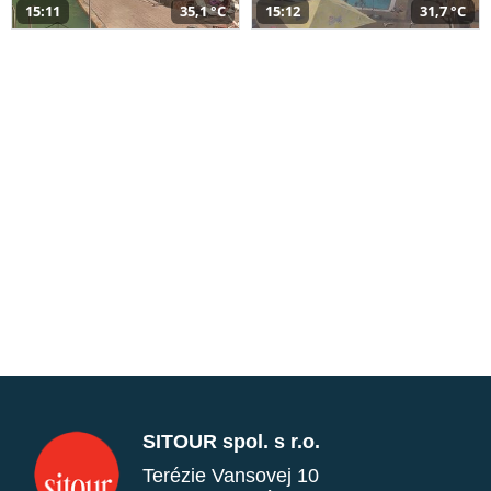
15:11
35,1 °C
15:12
31,7 °C
SITOUR spol. s r.o.
Terézie Vansovej 10