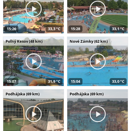
15:26
33,3 °C
15:28
33,1 °C
Poľný Kesov (48 km)
Nové Zámky (62 km)
15:07
31,9 °C
15:04
33,0 °C
Podhájska (69 km)
Podhájska (69 km)