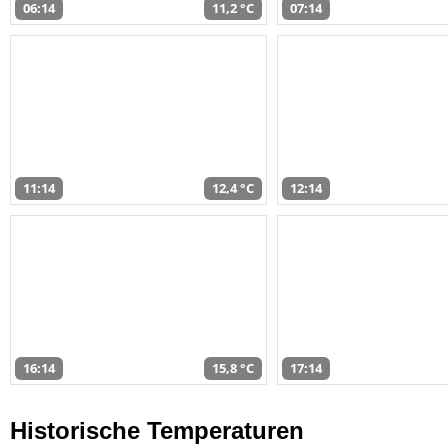
06:14
11,2 °C
07:14
11:14
12,4 °C
12:14
16:14
15,8 °C
17:14
Historische Temperaturen