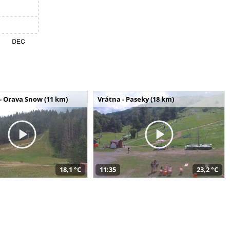
- Orava Snow (11 km)
Vrátna - Paseky (18 km)
18,1 °C
11:35
23,2 °C