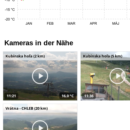
Kameras in der Nähe
Kubínska hoľa (2 km)
Kubínska hoľa (5 km)
11:21
16,0 °C
11:36
Vrátna - CHLEB (20 km)