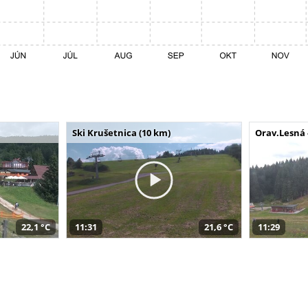
Ski Krušetnica (10 km)
Orav.Lesná 
22,1 °C
11:31
21,6 °C
11:29