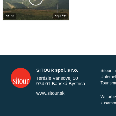
11:35
13,8 °C
SITOUR spol. s r.o.
Sitour I
Unterne
Terézie Vansovej 10
Tourism
974 01 Banská Bystrica
www.sitour.sk
Wir arbe
zusamme