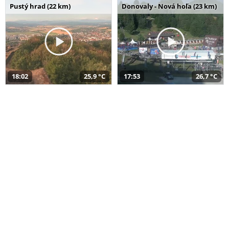
Pustý hrad (22 km)
Donovaly - Nová hoľa (23 km)
18:02
25,9 °C
17:53
26,7 °C