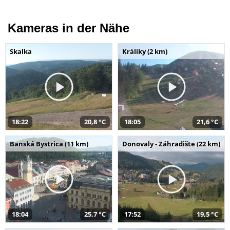
Kameras in der Nähe
Skalka
Králiky (2 km)
18:22
20,8 °C
18:05
21,6 °C
Banská Bystrica (11 km)
Donovaly - Záhradište (22 km)
18:04
25,7 °C
17:52
19,5 °C