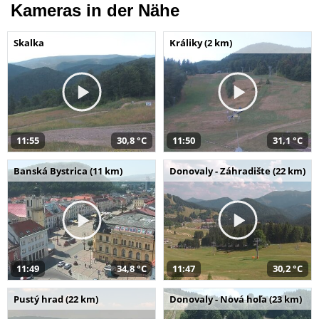
Kameras in der Nähe
Skalka
Králiky (2 km)
11:55
30,8 °C
11:50
31,1 °C
Banská Bystrica (11 km)
Donovaly - Záhradište (22 km)
11:49
34,8 °C
11:47
30,2 °C
Pustý hrad (22 km)
Donovaly - Nová hoľa (23 km)