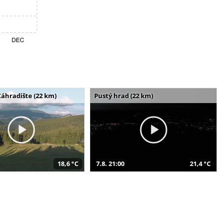
Záhradište (22 km)
Pustý hrad (22 km)
18,6 °C
7.8. 21:00
21,4 °C