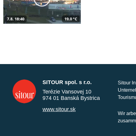
7.8. 18:40
19,0 °C
SITOUR spol. s r.o.
Sitour I
Unterne
Terézie Vansovej 10
Tourism
974 01 Banská Bystrica
www.sitour.sk
Wir arbe
zusamme