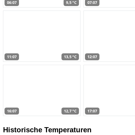
06:07
9,5 °C
07:07
11:07
13,5 °C
12:07
16:07
12,7 °C
17:07
Historische Temperaturen