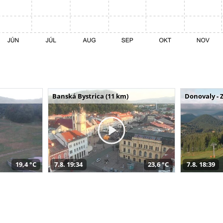
Banská Bystrica (11 km)
Donovaly - 
19,4 °C
7.8. 19:34
23,6 °C
7.8. 18:39