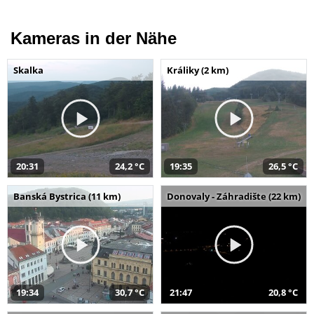
Kameras in der Nähe
Skalka
Králiky (2 km)
20:31
24,2 °C
19:35
26,5 °C
Banská Bystrica (11 km)
Donovaly - Záhradište (22 km)
19:34
30,7 °C
21:47
20,8 °C