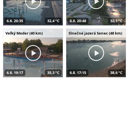
6.8. 20:35
32,4 °C
6.8. 20:48
32,1 °C
Veľký Meder (40 km)
Slnečné jazerá Senec (48 km)
6.8. 19:17
35,3 °C
6.8. 17:15
38,6 °C