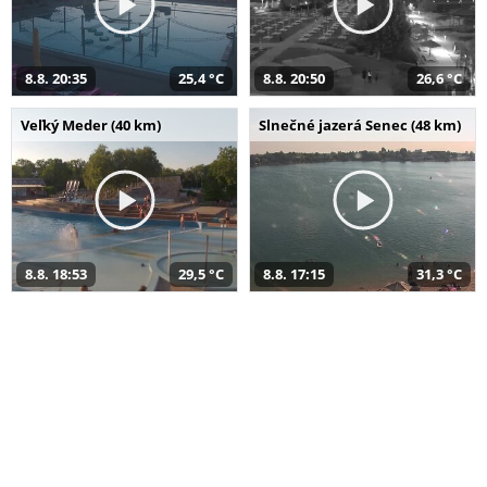
8.8. 20:35
25,4 °C
8.8. 20:50
26,6 °C
Veľký Meder (40 km)
Slnečné jazerá Senec (48 km)
8.8. 18:53
29,5 °C
8.8. 17:15
31,3 °C