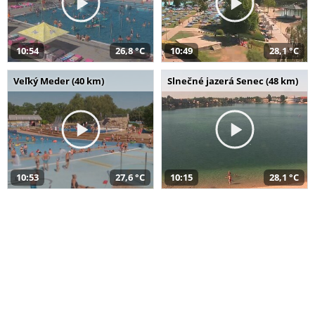
10:54
26,8 °C
10:49
28,1 °C
Veľký Meder (40 km)
Slnečné jazerá Senec (48 km)
10:53
27,6 °C
10:15
28,1 °C