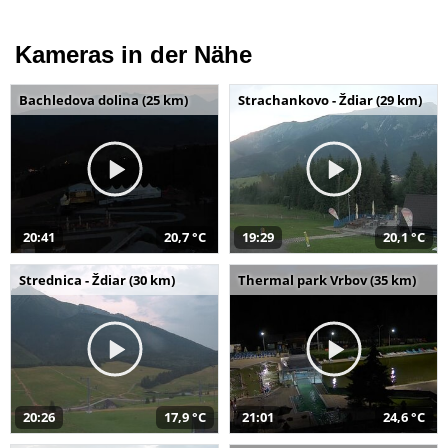
Kameras in der Nähe
Bachledova dolina (25 km)
Strachankovo - Ždiar (29 km)
20:41
20,7 °C
19:29
20,1 °C
Strednica - Ždiar (30 km)
Thermal park Vrbov (35 km)
20:26
17,9 °C
21:01
24,6 °C