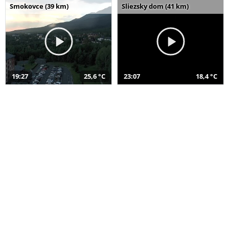
Smokovce (39 km)
Sliezsky dom (41 km)
19:27
25,6 °C
23:07
18,4 °C