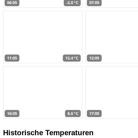
06:05
-2,0 °C
07:05
11:05
12,4 °C
12:05
16:05
8,6 °C
17:05
Historische Temperaturen