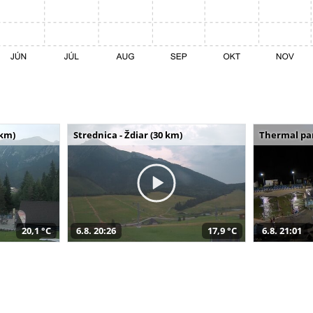
 km)
Strednica - Ždiar (30 km)
Thermal par
20,1 °C
6.8. 20:26
17,9 °C
6.8. 21:01