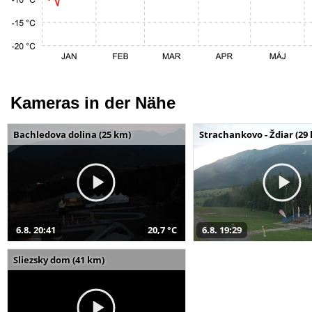
Kameras in der Nähe
Bachledova dolina (25 km)
Strachankovo - Ždiar (29
6.8. 20:41
20,7 °C
6.8. 19:29
Sliezsky dom (41 km)