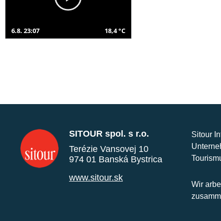
6.8. 23:07
18,4 °C
SITOUR spol. s r.o.
Sitour I
Unterne
Terézie Vansovej 10
Tourism
974 01 Banská Bystrica
www.sitour.sk
Wir arbe
zusamme