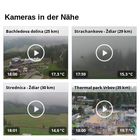
Kameras in der Nähe
Bachledova dolina (25 km)
Strachankovo - Ždiar (29 km)
18:00
17,3 °C
17:59
15,3 °C
Strednica - Ždiar (30 km)
Thermal park Vrbov (35 km)
18:01
14,6 °C
18:00
19,7 °C