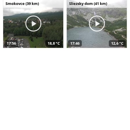
Smokovce (39 km)
Sliezsky dom (41 km)
17:56
18,8 °C
17:46
12,6 °C