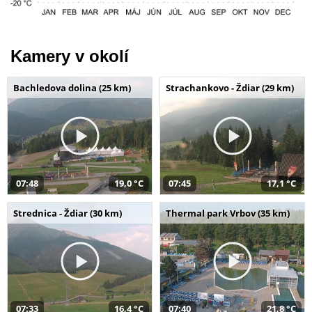
Kamery v okolí
Bachledova dolina (25 km)
Strachankovo - Ždiar (29 km)
07:48
19,0 °C
07:45
17,1 °C
Strednica - Ždiar (30 km)
Thermal park Vrbov (35 km)
07:33
16,4 °C
07:40
21,8 °C