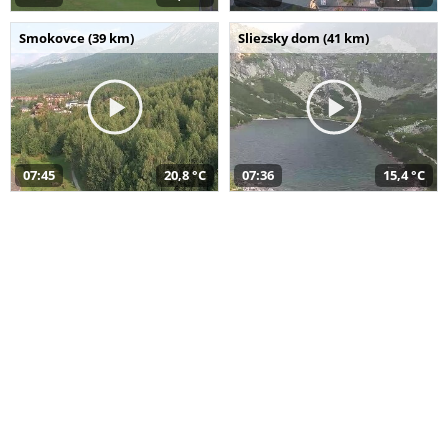
Smokovce (39 km)
Sliezsky dom (41 km)
07:45
20,8 °C
07:36
15,4 °C