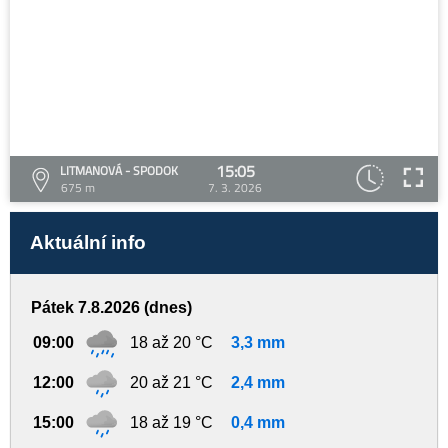
15:05
LITMANOVÁ - SPODOK
675 m
7. 3. 2026
Aktuální info
Pátek 7.8.2026 (dnes)
09:00
18 až 20 °C
3,3 mm
12:00
20 až 21 °C
2,4 mm
15:00
18 až 19 °C
0,4 mm