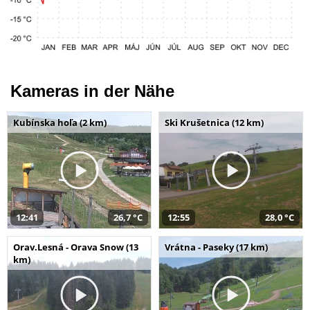
Kameras in der Nähe
Kubínska hoľa (2 km)
Ski Krušetnica (12 km)
12:41
26,7 °C
12:55
28,0 °C
Orav.Lesná - Orava Snow (13
Vrátna - Paseky (17 km)
km)