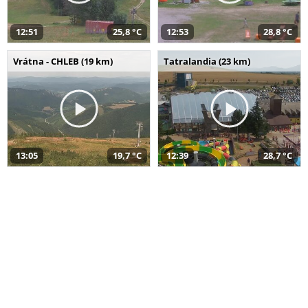
12:51
25,8 °C
12:53
28,8 °C
Vrátna - CHLEB (19 km)
Tatralandia (23 km)
13:05
19,7 °C
12:39
28,7 °C