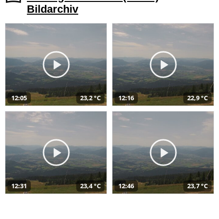
Bildarchiv
12:05
23,2 °C
12:16
22,9 °C
12:31
23,4 °C
12:46
23,7 °C