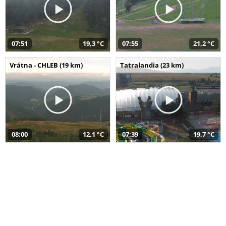
07:51
19,3 °C
07:55
21,2 °C
Vrátna - CHLEB (19 km)
Tatralandia (23 km)
08:00
12,1 °C
07:39
19,7 °C