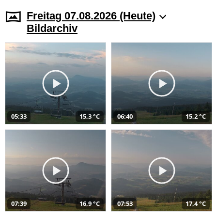
Freitag 07.08.2026 (Heute)
Bildarchiv
05:33
15,3 °C
06:40
15,2 °C
07:39
16,9 °C
07:53
17,4 °C