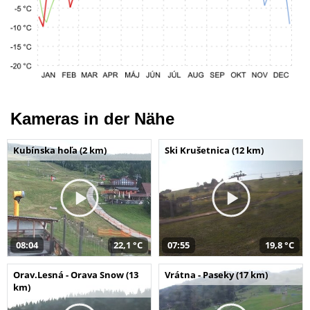
Kameras in der Nähe
Kubínska hoľa (2 km)
Ski Krušetnica (12 km)
08:04
22,1 °C
07:55
19,8 °C
Orav.Lesná - Orava Snow (13
Vrátna - Paseky (17 km)
km)