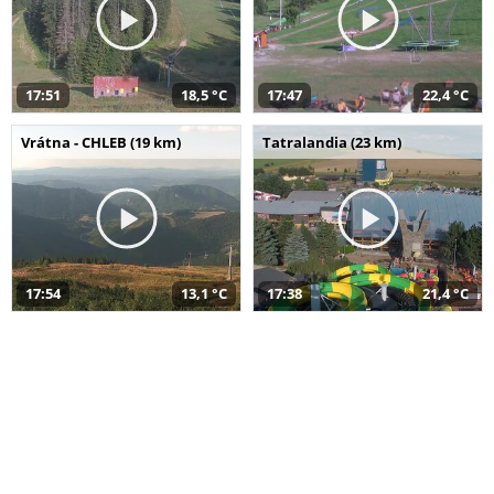
17:51
18,5 °C
17:47
22,4 °C
Vrátna - CHLEB (19 km)
Tatralandia (23 km)
17:54
13,1 °C
17:38
21,4 °C