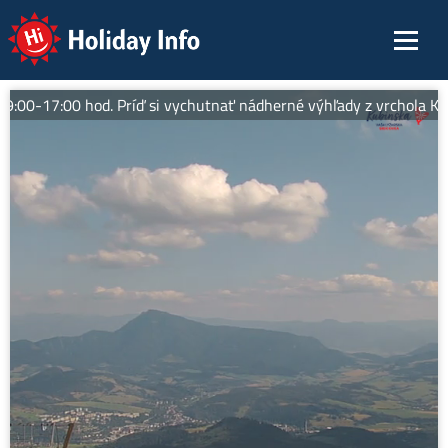
Holiday Info
00-17:00 hod. Príď si vychutnať nádherné výhľady z vrchola Kubín