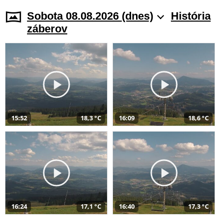
Sobota 08.08.2026 (dnes)
História
záberov
15:52
18,3 °C
16:09
18,6 °C
16:24
17,1 °C
16:40
17,3 °C