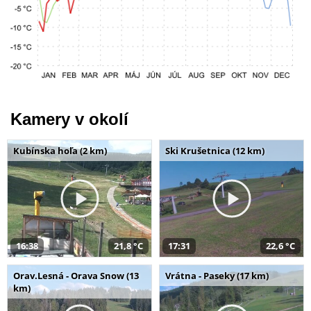
Kamery v okolí
Kubínska hoľa (2 km)
Ski Krušetnica (12 km)
16:38
21,8 °C
17:31
22,6 °C
Orav.Lesná - Orava Snow (13
Vrátna - Paseky (17 km)
km)