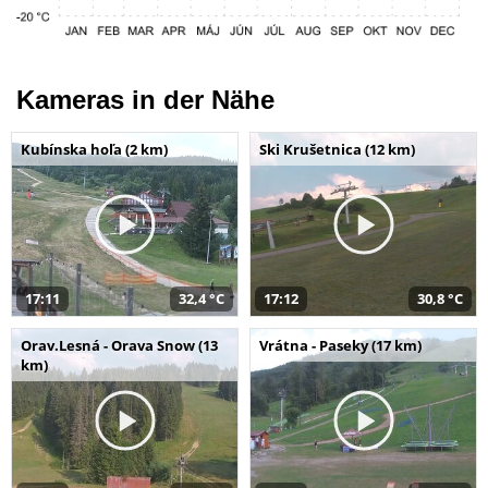
Kameras in der Nähe
Kubínska hoľa (2 km)
Ski Krušetnica (12 km)
17:11
32,4 °C
17:12
30,8 °C
Orav.Lesná - Orava Snow (13
Vrátna - Paseky (17 km)
km)