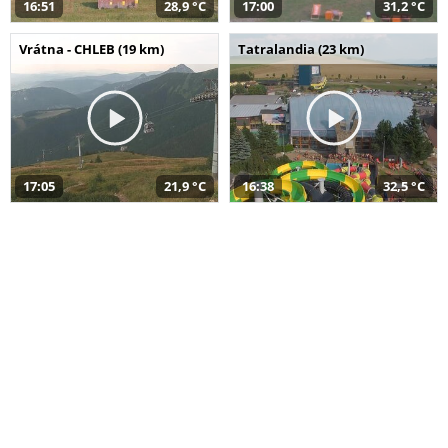
16:51
28,9 °C
17:00
31,2 °C
Vrátna - CHLEB (19 km)
Tatralandia (23 km)
17:05
21,9 °C
16:38
32,5 °C