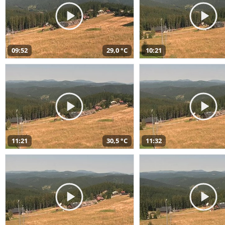
09:52
29,0 °C
10:21
11:21
30,5 °C
11:32