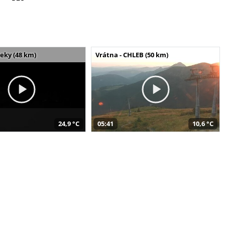
seky (48 km)
Vrátna - CHLEB (50 km)
24,9 °C
05:41
10,6 °C