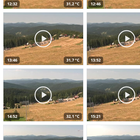
12:32
31,2 °C
12:46
13:46
31,7 °C
13:52
14:52
32,1 °C
15:21