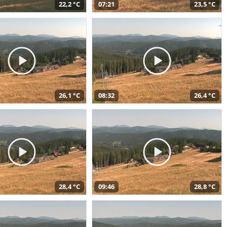
22,2 °C
07:21
23,5 °C
26,1 °C
08:32
26,4 °C
28,4 °C
09:46
28,8 °C