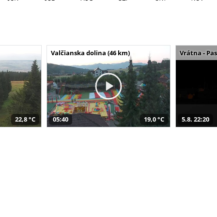
Valčianska dolina (46 km)
Vrátna - Pa
22,8 °C
05:40
19,0 °C
5.8. 22:20