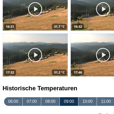
16:21
31,7 °C
16:32
17:32
31,2 °C
17:46
Historische Temperaturen
06:00
07:00
08:00
09:00
10:00
11:00