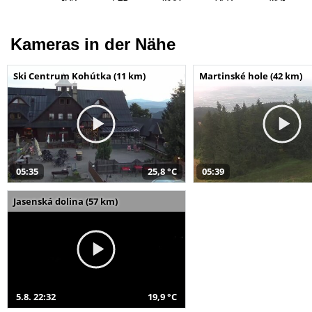
Kameras in der Nähe
Ski Centrum Kohútka (11 km)
Martinské hole (42 km)
05:35
25,8 °C
05:39
Jasenská dolina (57 km)
5.8. 22:32
19,9 °C