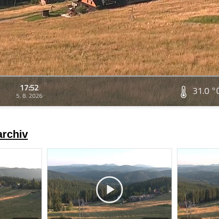
17:52
31.0 °
5. 8. 2026
archiv