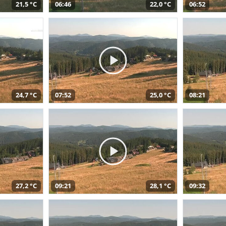
21,5 °C
06:46
22,0 °C
06:52
24,7 °C
07:52
25,0 °C
08:21
27,2 °C
09:21
28,1 °C
09:32