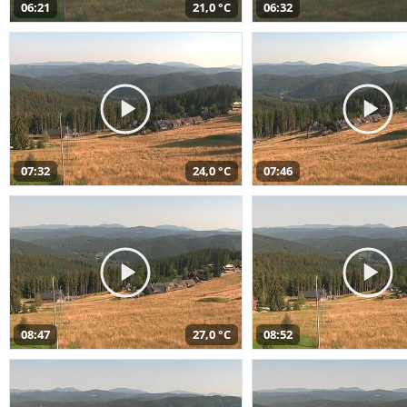
06:21
21,0 °C
06:32
07:32
24,0 °C
07:46
08:47
27,0 °C
08:52