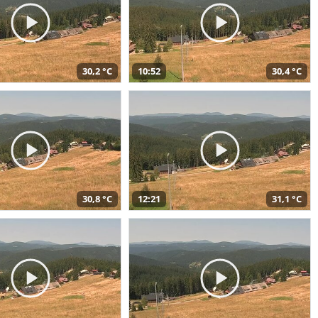
30,2 °C
10:52
30,4 °C
30,8 °C
12:21
31,1 °C