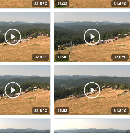
31,5 °C
13:32
31,6 °C
32,0 °C
14:46
32,0 °C
31,8 °C
15:52
31,8 °C