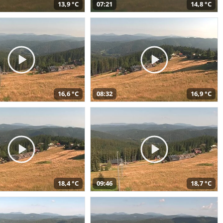
13,9 °C
07:21
14,8 °C
16,6 °C
08:32
16,9 °C
18,4 °C
09:46
18,7 °C