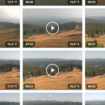
13,5 °C
06:46
13,8 °C
06:52
15,6 °C
07:52
15,8 °C
08:21
17,5 °C
09:21
18,2 °C
09:32