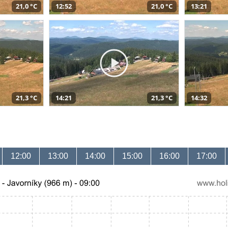
21,0 °C
12:52
21,0 °C
13:21
21,3 °C
14:21
21,3 °C
14:32
12:00
13:00
14:00
15:00
16:00
17:00