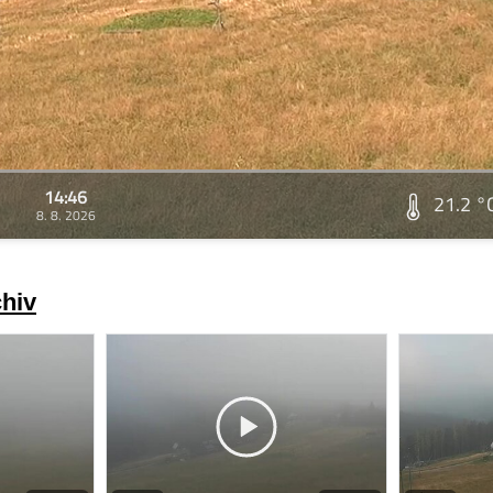
14:46
21.2 °
8. 8. 2026
chiv