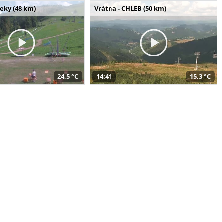
seky (48 km)
Vrátna - CHLEB (50 km)
24,5 °C
14:41
15,3 °C