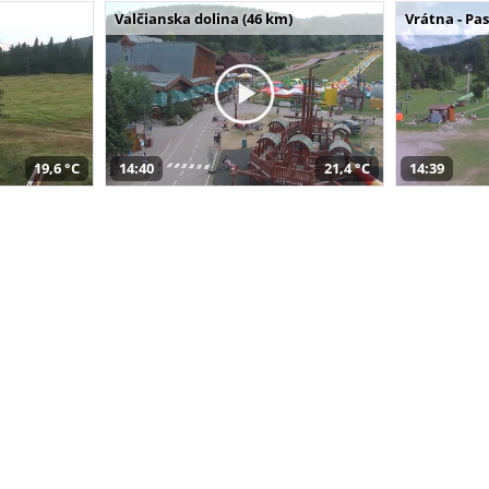
Valčianska dolina (46 km)
Vrátna - Pa
19,6 °C
14:40
21,4 °C
14:39