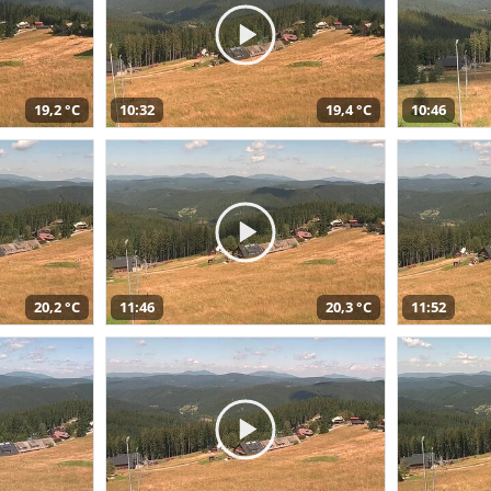
19,2 °C
10:32
19,4 °C
10:46
20,2 °C
11:46
20,3 °C
11:52