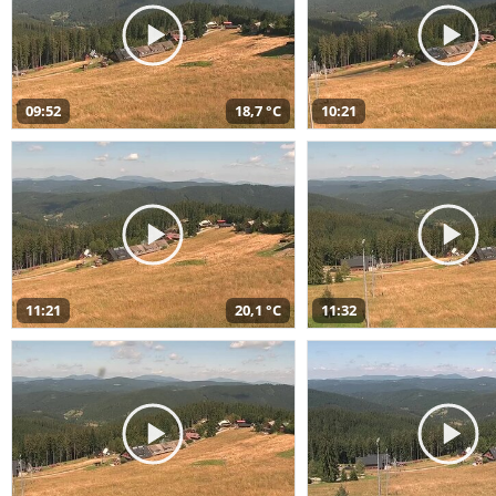
09:52
18,7 °C
10:21
11:21
20,1 °C
11:32