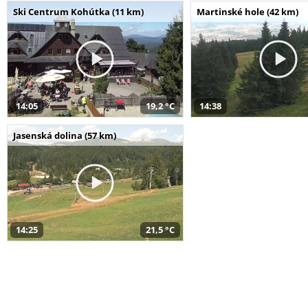
Ski Centrum Kohútka (11 km)
Martinské hole (42 km)
14:05
19,2 °C
14:38
Jasenská dolina (57 km)
14:25
21,5 °C