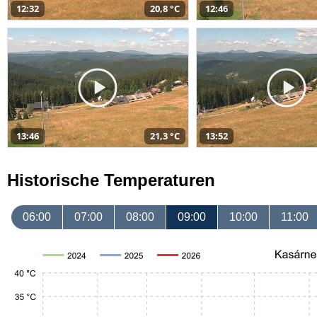
12:32
20,8 °C
12:46
13:46
21,3 °C
13:52
Historische Temperaturen
06:00
07:00
08:00
09:00
10:00
11:00