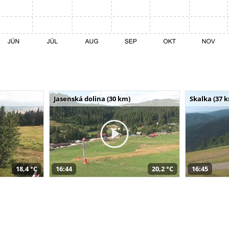
Jasenská dolina (30 km)
Skalka (37 
18,4 °C
16:44
20,2 °C
16:45