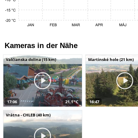
Kameras in der Nähe
Valčianska dolina (15 km)
Martinské hole (21 km)
17:06
21,1 °C
16:47
Vrátna - CHLEB (40 km)