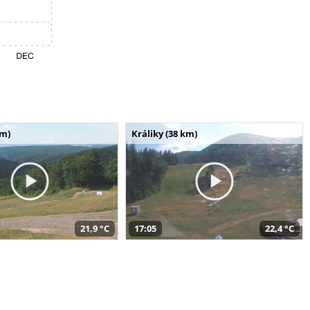
km)
Králiky (38 km)
21,9 °C
17:05
22,4 °C