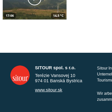
17:06
14,5 °C
SITOUR spol. s r.o.
Sitour I
Unterne
Terézie Vansovej 10
Tourism
974 01 Banská Bystrica
www.sitour.sk
Wir arbe
zusamme