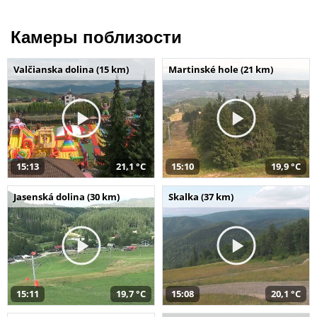
Камеры поблизости
Valčianska dolina (15 km)
Martinské hole (21 km)
15:13
21,1 °C
15:10
19,9 °C
Jasenská dolina (30 km)
Skalka (37 km)
15:11
19,7 °C
15:08
20,1 °C