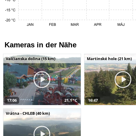
Kameras in der Nähe
Valčianska dolina (15 km)
Martinské hole (21 km)
17:06
21,1 °C
16:47
Vrátna - CHLEB (40 km)