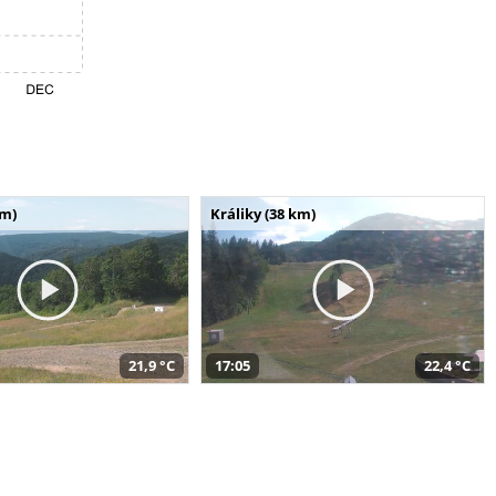
km)
Králiky (38 km)
21,9 °C
17:05
22,4 °C