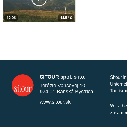
17:06
14,5 °C
SITOUR spol. s r.o.
Sitour I
Unterne
Terézie Vansovej 10
Tourism
974 01 Banská Bystrica
www.sitour.sk
Wir arbe
zusamme