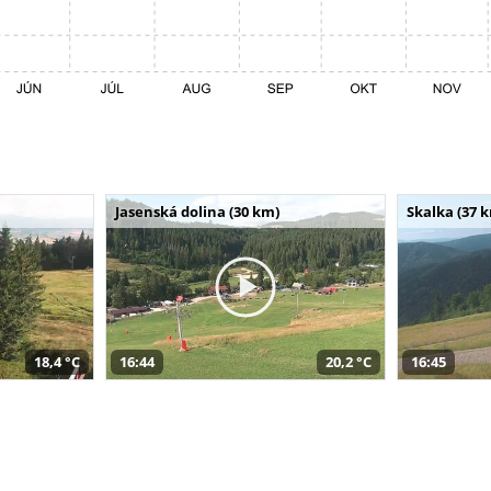
Jasenská dolina (30 km)
Skalka (37 
18,4 °C
16:44
20,2 °C
16:45