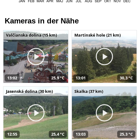
Kameras in der Nähe
Valčianska dolina (15 km)
Martinské hole (21 km)
13:02
25,9 °C
13:01
30,3 °C
Jasenská dolina (30 km)
Skalka (37 km)
12:55
25,4 °C
13:03
25,3 °C