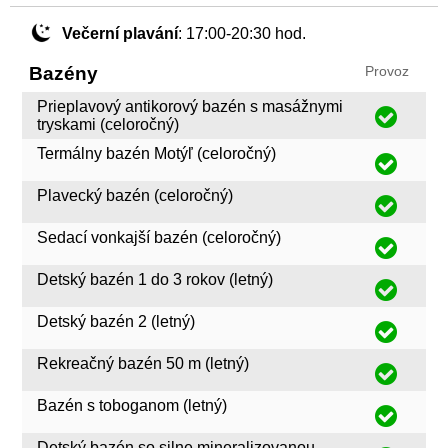
Večerní plavání
: 17:00-20:30 hod.
Bazény
Provoz
Prieplavový antikorový bazén s masážnymi
tryskami (celoročný)
Termálny bazén Motýľ (celoročný)
Plavecký bazén (celoročný)
Sedací vonkajší bazén (celoročný)
Detský bazén 1 do 3 rokov (letný)
Detský bazén 2 (letný)
Rekreačný bazén 50 m (letný)
Bazén s toboganom (letný)
Detský bazén so silne mineralizovanou