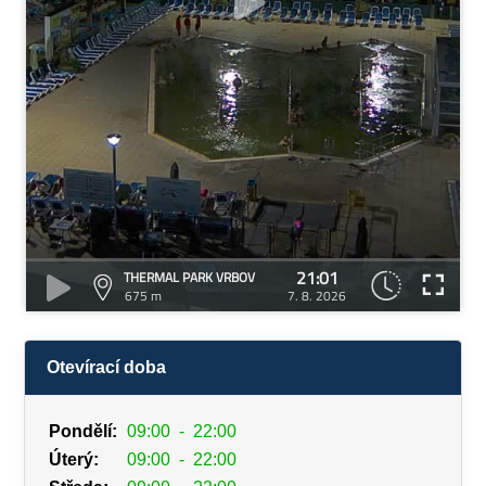
21:01
THERMAL PARK VRBOV
675 m
7. 8. 2026
Otevírací doba
Pondělí:
09:00
-
22:00
Úterý:
09:00
-
22:00