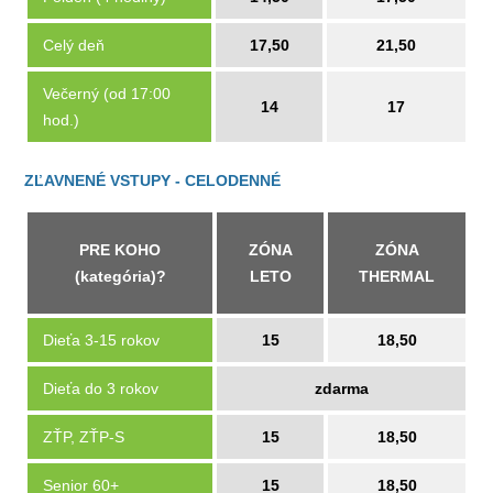
Celý deň
17,50
21,50
Večerný (od 17:00
14
17
hod.)
ZĽAVNENÉ VSTUPY - CELODENNÉ
PRE KOHO
ZÓNA
ZÓNA
(kategória)?
LETO
THERMAL
Dieťa 3-15 rokov
15
18,50
Dieťa do 3 rokov
zdarma
ZŤP, ZŤP-S
15
18,50
Senior 60+
15
18,50