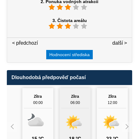
2. Ponuka vodných atrakcií
3. Čistota areálu
< předchozí
3 / 7
další >
Hodnocení střediska
Dlouhodobá předpověď počasí
Zítra
Zítra
Zítra
00:00
06:00
12:00
15 °C
18 °C
23 °C