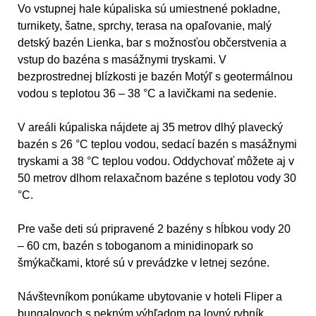
Vo vstupnej hale kúpaliska sú umiestnené pokladne,
turnikety, šatne, sprchy, terasa na opaľovanie, malý
detský bazén Lienka, bar s možnosťou občerstvenia a
vstup do bazéna s masážnymi tryskami. V
bezprostrednej blízkosti je bazén Motýľ s geotermálnou
vodou s teplotou 36 – 38 °C a lavičkami na sedenie.
V areáli kúpaliska nájdete aj 35 metrov dlhý plavecký
bazén s 26 °C teplou vodou, sedací bazén s masážnymi
tryskami a 38 °C teplou vodou. Oddychovať môžete aj v
50 metrov dlhom relaxačnom bazéne s teplotou vody 30
°C.
Pre vaše deti sú pripravené 2 bazény s hĺbkou vody 20
– 60 cm, bazén s toboganom a minidinopark so
šmýkačkami, ktoré sú v prevádzke v letnej sezóne.
Návštevníkom ponúkame ubytovanie v hoteli Fliper a
bungalovoch s pekným výhľadom na lovný rybník.