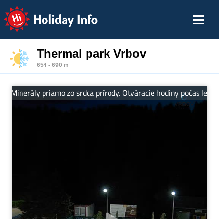
Holiday Info
Thermal park Vrbov
654 - 690 m
 Minerály priamo zo srdca prírody. Otváracie hodiny počas letnej 