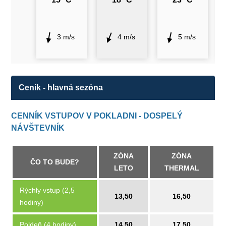
3 m/s
4 m/s
5 m/s
Ceník - hlavná sezóna
CENNÍK VSTUPOV V POKLADNI - DOSPELÝ
NÁVŠTEVNÍK
ZÓNA
ZÓNA
ČO TO BUDE?
LETO
THERMAL
Rýchly vstup (2,5
13,50
16,50
hodiny)
Poldeň (4 hodiny)
14,50
17,50