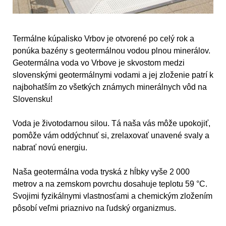
Termálne kúpalisko Vrbov je otvorené po celý rok a
ponúka bazény s geotermálnou vodou plnou minerálov.
Geotermálna voda vo Vrbove je skvostom medzi
slovenskými geotermálnymi vodami a jej zloženie patrí k
najbohatším zo všetkých známych minerálnych vôd na
Slovensku!
Voda je životodarnou silou. Tá naša vás môže upokojiť,
pomôže vám oddýchnuť si, zrelaxovať unavené svaly a
nabrať novú energiu.
Naša geotermálna voda tryská z hĺbky vyše 2 000
metrov a na zemskom povrchu dosahuje teplotu 59 °C.
Svojimi fyzikálnymi vlastnosťami a chemickým zložením
pôsobí veľmi priaznivo na ľudský organizmus.