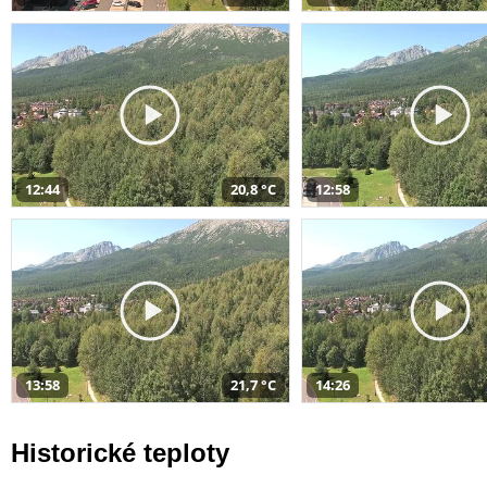
12:44
20,8 °C
12:58
13:58
21,7 °C
14:26
Historické teploty