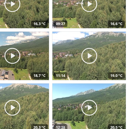
16,3 °C
09:27
16,6 °C
18,7 °C
11:14
19,0 °C
20,3 °C
12:28
20,5 °C