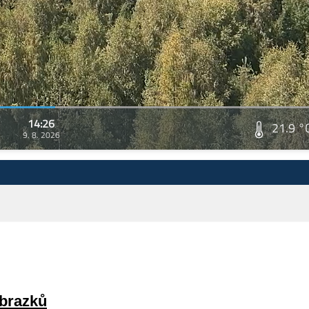
14:26
21.9 °
9. 8. 2026
obrazků