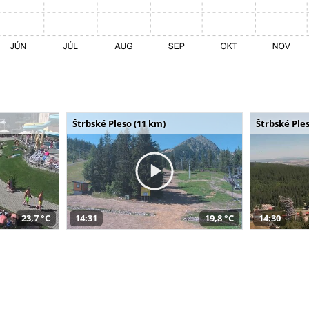
Štrbské Pleso (11 km)
Štrbské Ples
23,7 °C
14:31
19,8 °C
14:30