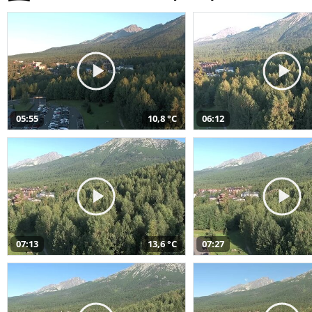
05:55
10,8 °C
06:12
07:13
13,6 °C
07:27