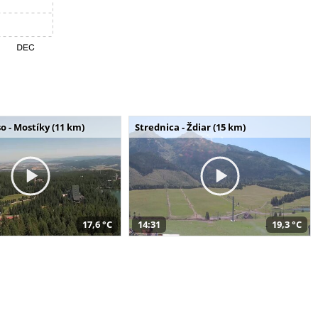
o - Mostíky (11 km)
Strednica - Ždiar (15 km)
17,6 °C
14:31
19,3 °C