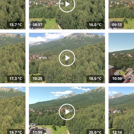
15,7 °C
08:57
16,0 °C
09:13
17,3 °C
10:25
18,0 °C
10:56
19,7 °C
11:58
20,0 °C
12:14