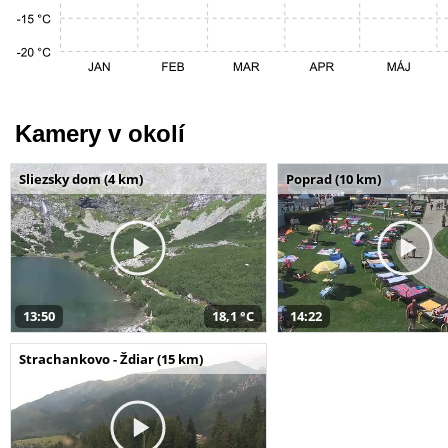
Kamery v okolí
Sliezsky dom (4 km)
Poprad (10 km)
13:50
18,1 °C
14:22
Strachankovo - Ždiar (15 km)