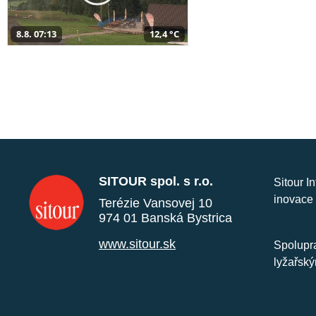
8.8. 07:13
12,4 °C
SITOUR spol. s r.o.
Sitour I
inovace 
Terézie Vansovej 10
974 01 Banská Bystrica
www.sitour.sk
Spolupra
lyžařský