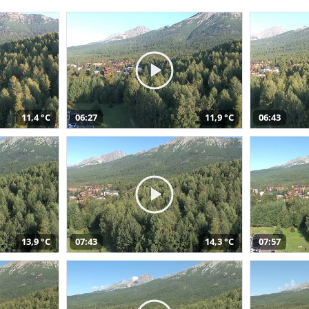
11,4 °C
06:27
11,9 °C
06:43
13,9 °C
07:43
14,3 °C
07:57