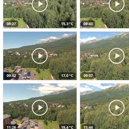
08:27
15,3 °C
08:43
09:42
17,0 °C
09:57
11:28
19,4 °C
11:44