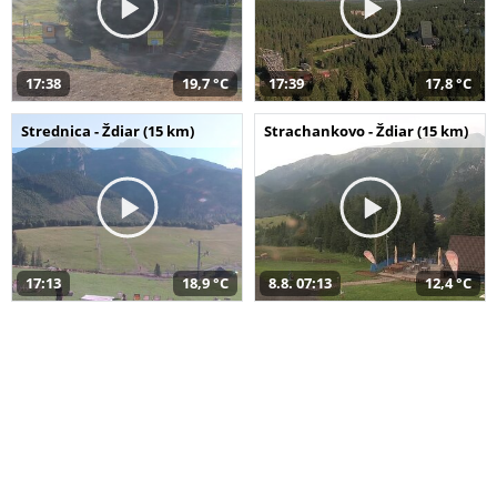
17:38
19,7 °C
17:39
17,8 °C
Strednica - Ždiar (15 km)
Strachankovo - Ždiar (15 km)
17:13
18,9 °C
8.8. 07:13
12,4 °C