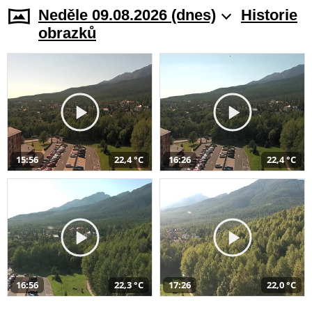
Neděle 09.08.2026 (dnes)
Historie
obrazků
15:56
22,4 °C
16:26
22,4 °C
16:56
22,3 °C
17:26
22,0 °C