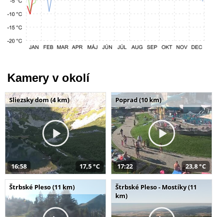
Kamery v okolí
Sliezsky dom (4 km)
Poprad (10 km)
16:58
17,5 °C
17:22
23,8 °C
Štrbské Pleso (11 km)
Štrbské Pleso - Mostíky (11
km)