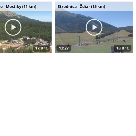
o - Mostíky (11 km)
Strednica - Ždiar (15 km)
17,8 °C
13:27
18,8 °C