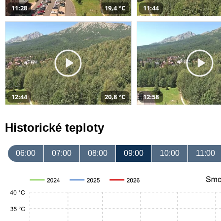
11:28
19,4 °C
11:44
12:44
20,8 °C
12:58
Historické teploty
06:00
07:00
08:00
09:00
10:00
11:00