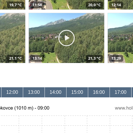
19,7 °C
11:58
20,0 °C
12:14
21,1 °C
13:14
21,3 °C
13:29
12:00
13:00
14:00
15:00
16:00
17:00