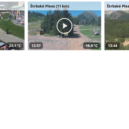
Štrbské Pleso (11 km)
Štrbské Ples
23,1 °C
12:57
18,9 °C
13:44