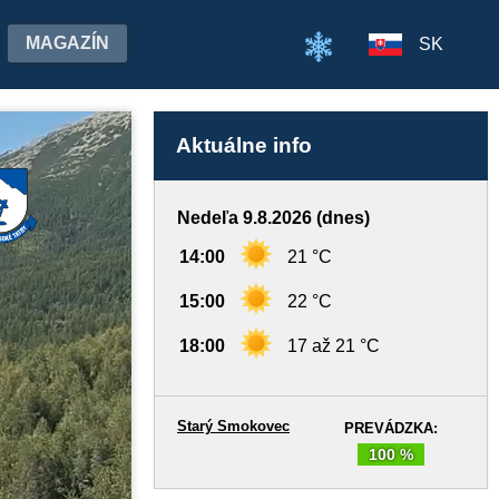
MAGAZÍN
SK
Aktuálne info
Nedeľa 9.8.2026 (dnes)
14:00
21 °C
15:00
22 °C
18:00
17 až 21 °C
Starý Smokovec
PREVÁDZKA:
100 %