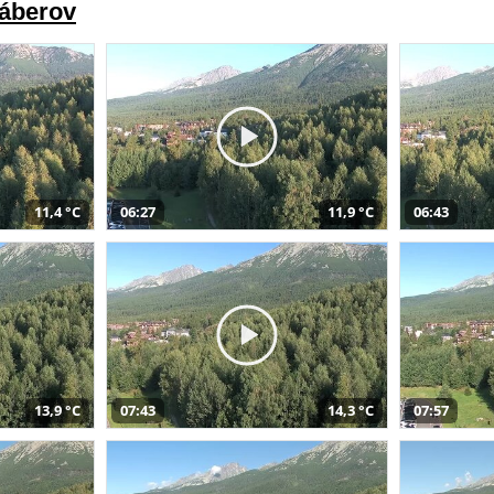
záberov
11,4 °C
06:27
11,9 °C
06:43
13,9 °C
07:43
14,3 °C
07:57