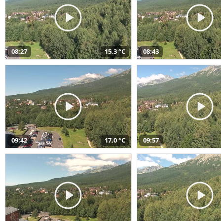
08:27
15,3 °C
08:43
09:42
17,0 °C
09:57