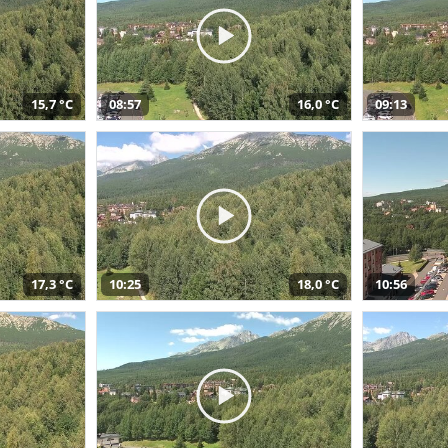
15,7 °C
08:57
16,0 °C
09:13
17,3 °C
10:25
18,0 °C
10:56