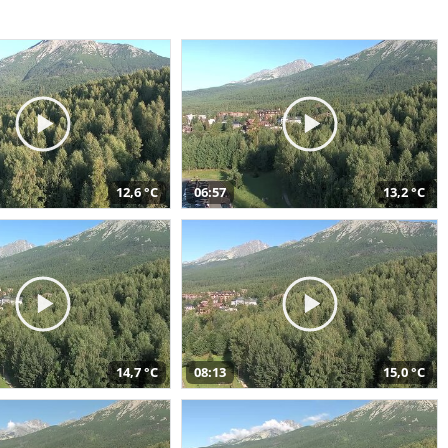
12,6 °C
06:57
13,2 °C
14,7 °C
08:13
15,0 °C