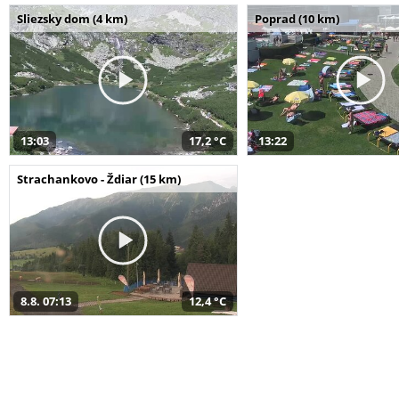
Sliezsky dom (4 km)
Poprad (10 km)
13:03
17,2 °C
13:22
Strachankovo - Ždiar (15 km)
8.8. 07:13
12,4 °C