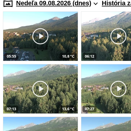
Nedeľa 09.08.2026 (dnes)
História 
05:55
10,8 °C
06:12
07:13
13,6 °C
07:27