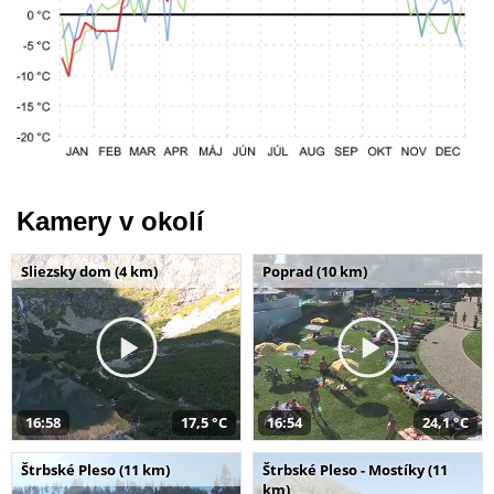
Kamery v okolí
Sliezsky dom (4 km)
Poprad (10 km)
16:58
17,5 °C
16:54
24,1 °C
Štrbské Pleso (11 km)
Štrbské Pleso - Mostíky (11
km)