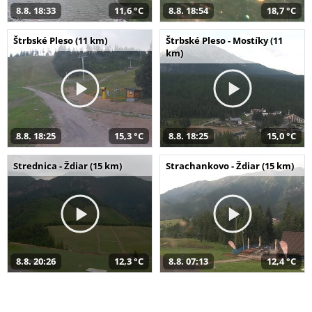
8.8. 18:33
11,6 °C
8.8. 18:54
18,7 °C
Štrbské Pleso (11 km)
Štrbské Pleso - Mostíky (11
km)
8.8. 18:25
15,3 °C
8.8. 18:25
15,0 °C
Strednica - Ždiar (15 km)
Strachankovo - Ždiar (15 km)
8.8. 20:26
12,3 °C
8.8. 07:13
12,4 °C