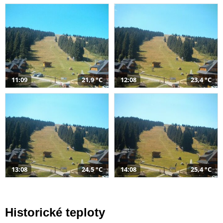
11:09
21,9 °C
12:08
23,4 °C
13:08
24,5 °C
14:08
25,4 °C
Historické teploty