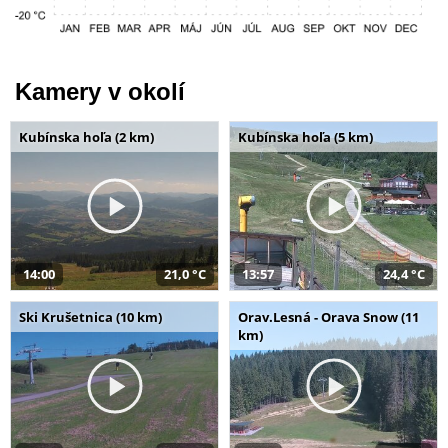
Kamery v okolí
Kubínska hoľa (2 km)
Kubínska hoľa (5 km)
14:00
21,0 °C
13:57
24,4 °C
Ski Krušetnica (10 km)
Orav.Lesná - Orava Snow (11
km)