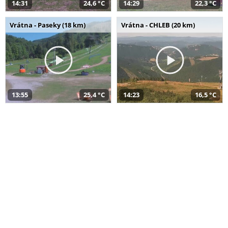
14:31
24,6 °C
14:29
22,3 °C
Vrátna - Paseky (18 km)
Vrátna - CHLEB (20 km)
13:55
25,4 °C
14:23
16,5 °C