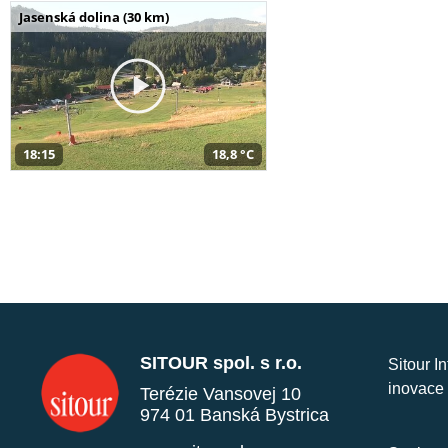
Jasenská dolina (30 km)
18:15
18,8 °C
SITOUR spol. s r.o.
Sitour I
inovace 
Terézie Vansovej 10
974 01 Banská Bystrica