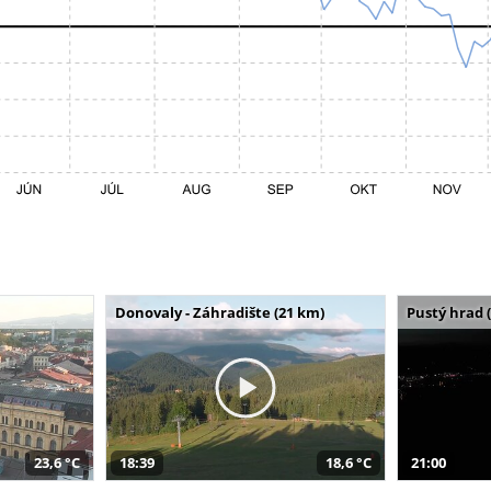
Donovaly - Záhradište (21 km)
Pustý hrad 
23,6 °C
18:39
18,6 °C
21:00