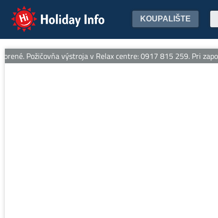
Holiday Info
KOUPALIŠTE
ené. Požičovňa výstroja v Relax centre: 0917 815 259. Pri zapožiča