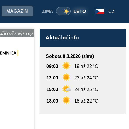
MAGAZÍN
ZIMA
LETO
CZ
čovňa výstroja v Relax centre: 0917 815 259. Pri zapožičaní výstro
Aktuální info
Sobota 8.8.2026 (zítra)
09:00
19 až 22 °C
12:00
23 až 24 °C
15:00
24 až 25 °C
18:00
18 až 22 °C