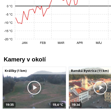
Kamery v okolí
Králiky (1 km)
Banská Bystrica (11 km)
19:35
19,4 °C
19:34