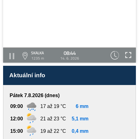
08:44
SKALKA
1235 m
14. 6. 2026
Aktuální info
Pátek 7.8.2026 (dnes)
09:00
17 až 19 °C
6 mm
12:00
21 až 23 °C
5,1 mm
15:00
19 až 22 °C
0,4 mm