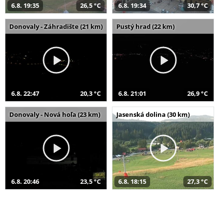
6.8. 19:35
26,5 °C
6.8. 19:34
30,7 °C
Donovaly - Záhradište (21 km)
Pustý hrad (22 km)
6.8. 22:47
20,3 °C
6.8. 21:01
26,9 °C
Donovaly - Nová hoľa (23 km)
Jasenská dolina (30 km)
6.8. 20:46
23,5 °C
6.8. 18:15
27,3 °C