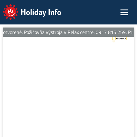
Holiday Info
otvorené. Požičovňa výstroja v Relax centre: 0917 815 259. Pri zap