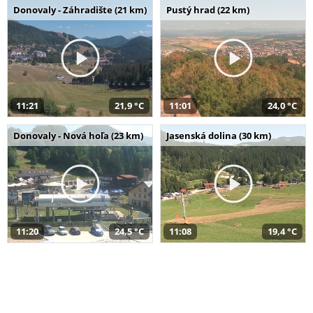
Donovaly - Záhradište (21 km)
Pustý hrad (22 km)
11:21
21,9 °C
11:01
24,0 °C
Donovaly - Nová hoľa (23 km)
Jasenská dolina (30 km)
11:20
24,5 °C
11:08
19,4 °C