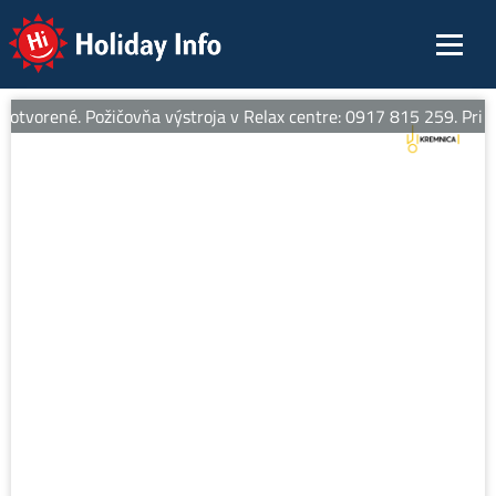
Holiday Info
otvorené. Požičovňa výstroja v Relax centre: 0917 815 259. Pri zap