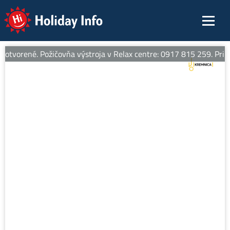
Holiday Info
otvorené. Požičovňa výstroja v Relax centre: 0917 815 259. Pri zap