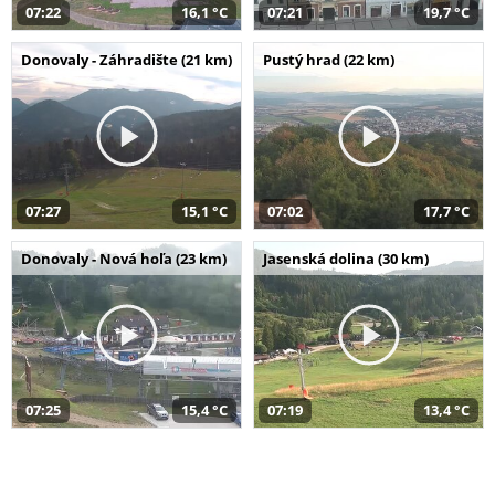
07:22
16,1 °C
07:21
19,7 °C
Donovaly - Záhradište (21 km)
Pustý hrad (22 km)
07:27
15,1 °C
07:02
17,7 °C
Donovaly - Nová hoľa (23 km)
Jasenská dolina (30 km)
07:25
15,4 °C
07:19
13,4 °C