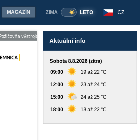
MAGAZÍN
ZIMA
LETO
CZ
ičovňa výstroja v Relax centre: 0917 815 259. Pri zapožičaní výstr
Aktuální info
Sobota 8.8.2026 (zítra)
09:00
19 až 22 °C
12:00
23 až 24 °C
15:00
24 až 25 °C
18:00
18 až 22 °C