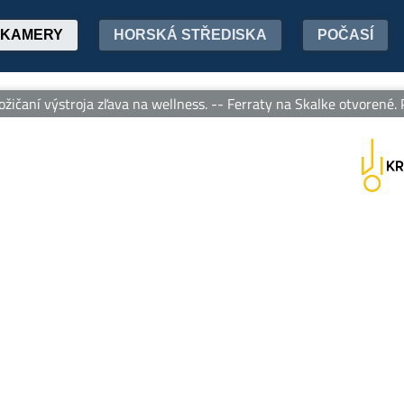
KAMERY
HORSKÁ STŘEDISKA
POČASÍ
aní výstroja zľava na wellness. -- Ferraty na Skalke otvorené. Pož