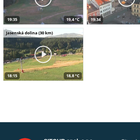
19:35
19,4 °C
19:34
Jasenská dolina (30 km)
18:15
18,8 °C