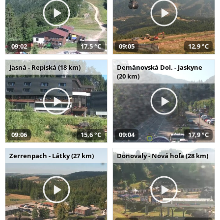
09:02
17,5 °C
09:05
12,9 °C
Jasná - Repiská (18 km)
Demänovská Dol. - Jaskyne
(20 km)
09:06
15,6 °C
09:04
17,9 °C
Zerrenpach - Látky (27 km)
Donovaly - Nová hoľa (28 km)