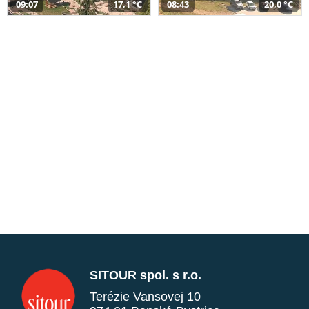
09:07
17,1 °C
08:43
20,0 °C
SITOUR spol. s r.o.
Terézie Vansovej 10